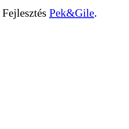
Fejlesztés
Pek&Gile
.