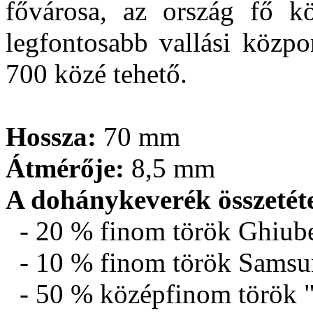
fővárosa, az ország fő kö
legfontosabb vallási közpon
700 közé tehető.
Hossza:
70 mm
Átmérője:
8,5 mm
A dohánykeverék összetéte
- 20 % finom török Ghiu
- 10 % finom török Sams
- 50 % középfinom török 