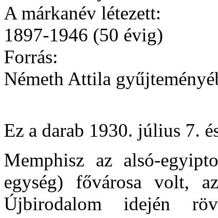
A márkanév létezett:
1897-1946 (50 évig)
Forrás:
Németh Attila gyűjteményé
Ez a darab
1930. július 7. é
Memphisz az alsó-egyipto
egység) fővárosa volt, a
Újbirodalom idején rö