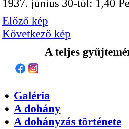
1937. június 30-tól: 1,40 P
Előző kép
Következő kép
A teljes gyűjtemé
Galéria
A dohány
A dohányzás története